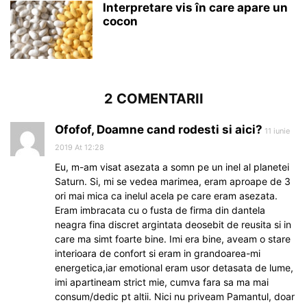
Interpretare vis în care apare un
cocon
2 COMENTARII
Ofofof, Doamne cand rodesti si aici?
11 iunie
2019 At 12:28
Eu, m-am visat asezata a somn pe un inel al planetei
Saturn. Si, mi se vedea marimea, eram aproape de 3
ori mai mica ca inelul acela pe care eram asezata.
Eram imbracata cu o fusta de firma din dantela
neagra fina discret argintata deosebit de reusita si in
care ma simt foarte bine. Imi era bine, aveam o stare
interioara de confort si eram in grandoarea-mi
energetica,iar emotional eram usor detasata de lume,
imi apartineam strict mie, cumva fara sa ma mai
consum/dedic pt altii. Nici nu priveam Pamantul, doar