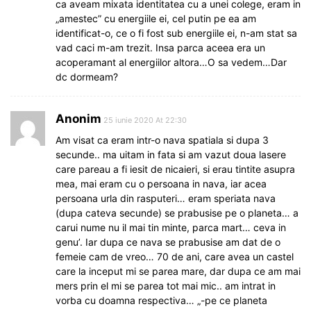
ca aveam mixata identitatea cu a unei colege, eram in
„amestec” cu energiile ei, cel putin pe ea am
identificat-o, ce o fi fost sub energiile ei, n-am stat sa
vad caci m-am trezit. Insa parca aceea era un
acoperamant al energiilor altora…O sa vedem…Dar
dc dormeam?
Anonim
25 iunie 2020 At 22:30
Am visat ca eram intr-o nava spatiala si dupa 3
secunde.. ma uitam in fata si am vazut doua lasere
care pareau a fi iesit de nicaieri, si erau tintite asupra
mea, mai eram cu o persoana in nava, iar acea
persoana urla din rasputeri… eram speriata nava
(dupa cateva secunde) se prabusise pe o planeta… a
carui nume nu il mai tin minte, parca mart… ceva in
genu’. Iar dupa ce nava se prabusise am dat de o
femeie cam de vreo… 70 de ani, care avea un castel
care la inceput mi se parea mare, dar dupa ce am mai
mers prin el mi se parea tot mai mic.. am intrat in
vorba cu doamna respectiva… „-pe ce planeta