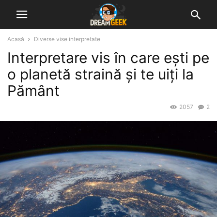
Acasă
Diverse vise interpretate
Interpretare vis în care ești pe
o planetă straină și te uiți la
Pământ
2057
2