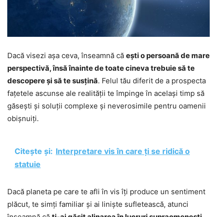
Dacă visezi așa ceva, înseamnă că
ești o persoană de mare
perspectivă, însă înainte de toate cineva trebuie să te
descopere și să te susțină
. Felul tău diferit de a prospecta
fațetele ascunse ale realității te împinge în același timp să
găsești și soluții complexe și neverosimile pentru oamenii
obișnuiți.
Citește și:
Interpretare vis în care ți se ridică o
statuie
Dacă planeta pe care te afli în vis îți produce un sentiment
plăcut, te simți familiar și ai liniște sufletească, atunci
înseamnă că
ți-ai găsit alinarea în lucruri supraomenești,