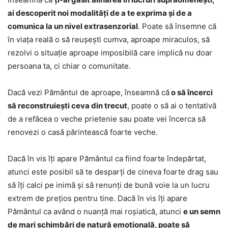
ai descoperit noi modalități de a te exprima și de a
comunica la un nivel extrasenzorial
. Poate să însemne că
în viața reală o să reușești cumva, aproape miraculos, să
rezolvi o situație aproape imposibilă care implică nu doar
persoana ta, ci chiar o comunitate.
Dacă vezi Pământul de aproape, înseamnă că
o să încerci
să reconstruiești ceva din trecut
, poate o să ai o tentativă
de a refăcea o veche prietenie sau poate vei încerca să
renovezi o casă părintească foarte veche.
Dacă în vis îți apare Pământul ca fiind foarte îndepărtat,
atunci este posibil să te desparți de cineva foarte drag sau
să îți calci pe inimă și să renunți de bună voie la un lucru
extrem de prețios pentru tine. Dacă în vis îți apare
Pământul ca având o nuanță mai roșiatică, atunci
e un semn
de mari schimbări de natură emoțională, poate să