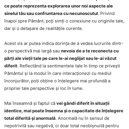
ce poate reprezenta explorarea unor noi aspecte ale
sinelui tău sau confruntarea cu necunoscutul
. Privind
înapoi spre Pământ, poți simți o conexiune cu originile tale,
dar și o detașare de realitățile curente.
Acest vis ar putea indica dorința de a vedea lucrurile dintr-
o perspectivă mai largă sau
nevoia de a te reconecta cu
părți ale vieții tale pe care le-ai neglijat sau le-ai văzut
diferit
. Reflectând la sentimentele tale în timp ce privești
Pământul și la modul în care interacționezi cu mediul
înconjurător, poți obține o înțelegere mai profundă a
propriei tale perspective și loc în lume.
Mai înseamnă și faptul că
vei gândi diferit în situații
identice, mai poate însemna și o capacitate de înțelegere
total diferită și anormală
. Anormală nu în sensul de
nepotrivită sau negativă, ci doar total neobișnuită pentru