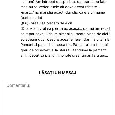
suntem? Am intrebat eu speriata, dar parca pe fata
mea nu se vedea nimic alt ceva decat tristete…
-mart…” nu mai stiu exact, dar stiu ca era un nume
foarte ciudat
„(Eu)- vreau sa plecam de aici!
(Dna.)- am vrut sa plec si eu acasa… dar nu am reusit
sa repar nava. Oricum nimeni nu poate pleca de aici.”,
eu aveam dubii despre acea femeie.. dar ma uitam la
Pamant si parca imi trecea tot, Pamantu’ era tot mai
greu de observat, si la sfarsit uitanduma la pamant
am inceput sa plang in hohote si sa raman fara aer…
LĂSAȚI UN MESAJ