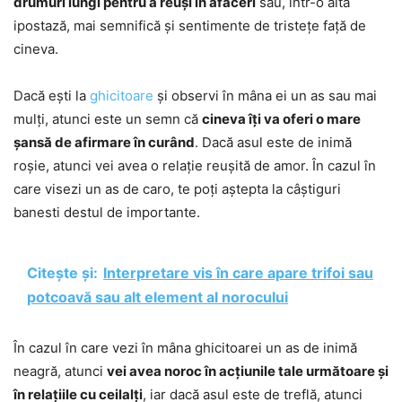
drumuri lungi pentru a reuși în afaceri
sau, într-o altă
ipostază, mai semnifică și sentimente de tristețe față de
cineva.
Dacă ești la
ghicitoare
și observi în mâna ei un as sau mai
mulți, atunci este un semn că
cineva îți va oferi o mare
șansă de afirmare în curând
. Dacă asul este de inimă
roșie, atunci vei avea o relație reușită de amor. În cazul în
care visezi un as de caro, te poți aștepta la câștiguri
banesti destul de importante.
Citește și:
Interpretare vis în care apare trifoi sau
potcoavă sau alt element al norocului
În cazul în care vezi în mâna ghicitoarei un as de inimă
neagră, atunci
vei avea noroc în acțiunile tale următoare și
în relațiile cu ceilalți
, iar dacă asul este de treflă, atunci