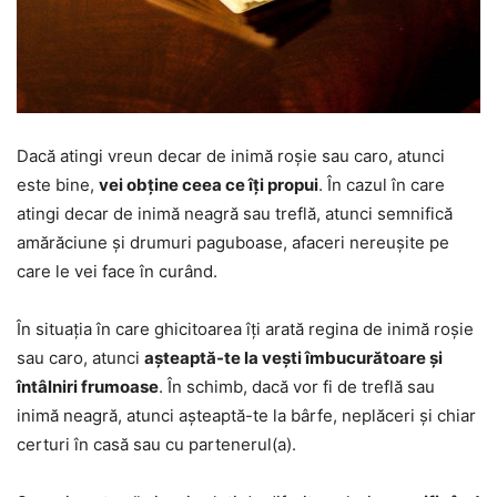
Dacă atingi vreun decar de inimă roșie sau caro, atunci
este bine,
vei obține ceea ce îți propui
. În cazul în care
atingi decar de inimă neagră sau treflă, atunci semnifică
amărăciune și drumuri paguboase, afaceri nereușite pe
care le vei face în curând.
În situația în care ghicitoarea îți arată regina de inimă roșie
sau caro, atunci
așteaptă-te la vești îmbucurătoare și
întâlniri frumoase
. În schimb, dacă vor fi de treflă sau
inimă neagră, atunci așteaptă-te la bârfe, neplăceri și chiar
certuri în casă sau cu partenerul(a).