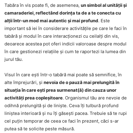
Tabăra în vis poate fi, de asemenea,
un simbol al unității și
camaraderiei, reflectând dorința ta de a te conecta cu
alții într-un mod mai autentic și mai profund
. Este
important să iei în considerare activitățile pe care le faci în
tabără și modul în care interacționezi cu ceilalți din vis,
deoarece acestea pot oferi indicii valoroase despre modul
în care gestionezi relațiile și cum te raportezi la lumea din
jurul tău.
Visul în care ești într-o tabără mai poate să semnifice, în
alte împrejurări, și
nevoia de o pauză mai prelungită în
situația în care ești prea surmenat(ă) din cauza unor
activități prea copleșitoare
. Organismul tău are nevoie de
odihnă prelungită și de liniște. Ceva îți tulbură profund
liniștea interioară și nu îți găsești pacea. Trebuie să te rupi
cel puțin temporar de ceea ce faci în prezent, căci s-ar
putea să te solicite peste măsură.