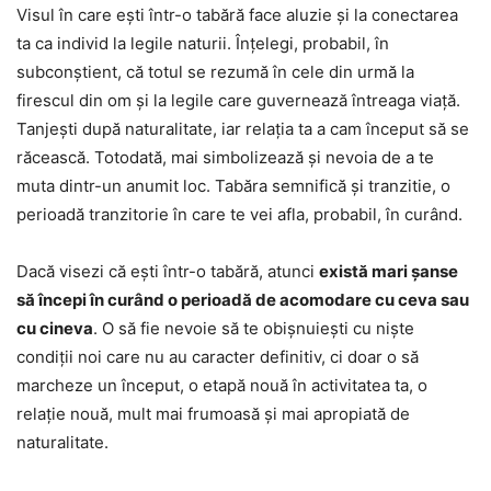
Visul în care ești într-o tabără face aluzie și la conectarea
ta ca individ la legile naturii. Înțelegi, probabil, în
subconștient, că totul se rezumă în cele din urmă la
firescul din om și la legile care guvernează întreaga viață.
Tanjești după naturalitate, iar relația ta a cam început să se
răcească. Totodată, mai simbolizează și nevoia de a te
muta dintr-un anumit loc. Tabăra semnifică și tranzitie, o
perioadă tranzitorie în care te vei afla, probabil, în curând.
Dacă visezi că ești într-o tabără, atunci
există mari șanse
să începi în curând o perioadă de acomodare cu ceva sau
cu cineva
. O să fie nevoie să te obișnuiești cu niște
condiții noi care nu au caracter definitiv, ci doar o să
marcheze un început, o etapă nouă în activitatea ta, o
relație nouă, mult mai frumoasă și mai apropiată de
naturalitate.