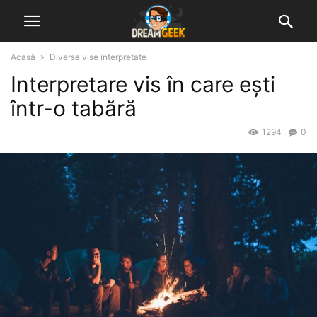
Acasă
Diverse vise interpretate
Interpretare vis în care ești
într-o tabără
1294
0