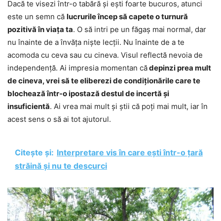
Dacă te visezi într-o tabără și ești foarte bucuros, atunci
este un semn că
lucrurile încep să capete o turnură
pozitivă în viața ta
. O să intri pe un făgaș mai normal, dar
nu înainte de a învăța niște lecții. Nu înainte de a te
acomoda cu ceva sau cu cineva. Visul reflectă nevoia de
independență. Ai impresia momentan că
depinzi prea mult
de cineva, vrei să te eliberezi de condiționările care te
blochează într-o ipostază destul de incertă și
insuficientă
. Ai vrea mai mult și știi că poți mai mult, iar în
acest sens o să ai tot ajutorul.
Citește și:
Interpretare vis în care ești într-o țară
străină și nu te descurci