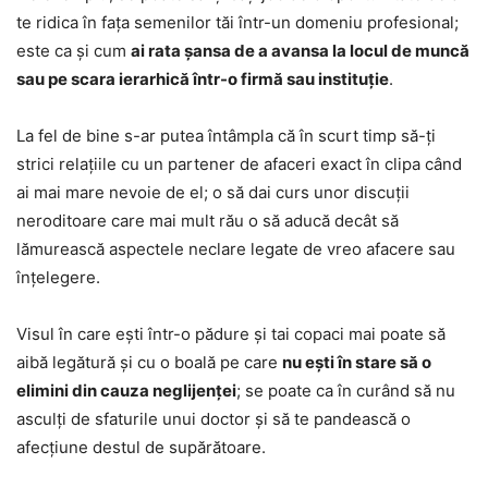
te ridica în fața semenilor tăi într-un domeniu profesional;
este ca și cum
ai rata șansa de a avansa la locul de muncă
sau pe scara ierarhică într-o firmă sau instituție
.
La fel de bine s-ar putea întâmpla că în scurt timp să-ți
strici relațiile cu un partener de afaceri exact în clipa când
ai mai mare nevoie de el; o să dai curs unor discuții
neroditoare care mai mult rău o să aducă decât să
lămurească aspectele neclare legate de vreo afacere sau
înțelegere.
Visul în care ești într-o pădure și tai copaci mai poate să
aibă legătură și cu o boală pe care
nu ești în stare să o
elimini din cauza neglijenței
; se poate ca în curând să nu
asculți de sfaturile unui doctor și să te pandească o
afecțiune destul de supărătoare.