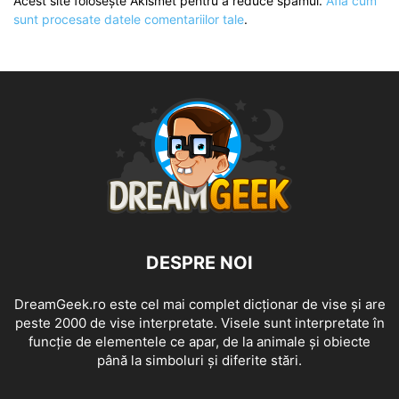
Acest site folosește Akismet pentru a reduce spamul.
Află cum
sunt procesate datele comentariilor tale
.
DESPRE NOI
DreamGeek.ro este cel mai complet dicționar de vise și are
peste 2000 de vise interpretate. Visele sunt interpretate în
funcție de elementele ce apar, de la animale și obiecte
până la simboluri și diferite stări.