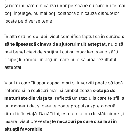
și neterminate din cauza unor persoane cu care nu te mai
poți înțelege, nu mai poți colabora din cauza disputelor
iscate pe diverse teme.
În altă ordine de idei, visul semnifică faptul că în curând
o
să te lipsească cineva de ajutorul mult așteptat
, nu o să
mai beneficiezi de sprijinul cuiva important sau o să îți
risipești norocul în acțiuni care nu o să aibă rezultatul
așteptat.
Visul în care îți apar copaci mari și înverziți poate să facă
referire și la realizări mari și simbolizează
o etapă de
maturitate din viața ta
, reflectă un stadiu la care te afli la
un moment dat și care te poate propulsa spre o nouă
direcție în viață. Dacă îi tai, este un semn de slăbiciune și
lăsare, visul prevestește
necazuri pe care o să le ai în
situații favorabile
.