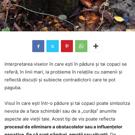
Interpretarea viselor în care ești în pădure și tai copaci se
referă, în linii mari, la probleme în relațiile cu oamenii și
reflectă discuții și subiecte contradictorii care te pot
paguba.
Visul în care ești într-o pădure și tai copaci poate simboliza
nevoia de a face schimbări sau de a „curăța” anumite
aspecte ale vieții tale. Acest tip de vis poate reflecta
procesul de eliminare a obstacolelor sau a influențelor
negative, fie că sunt gânduri, emoții sau situații
. De