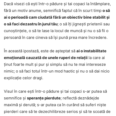
Dacă visezi că ești într-o pădure și tai copaci la întâmplare,
fără un motiv anume, semnifică faptul că în scurt timp
o să
ai o perioadă cam ciudată fără un obiectiv bine stabilit și
o să faci dezastru în jurul tău
; o să îți jignești prietenii sau
cunoștințele, o să te lase la locul de muncă și nu o să fii o
persoană în care cineva să își pună prea mare încredere.
În această ipostază, este de așteptat să
ai o instabilitate
emoțională cauzată de unele ruperi de relații
la care ai
ținut foarte mult și pur și simplu să nu te mai intereseze
nimic; o să faci totul într-un mod haotic și nu o să dai nicio
explicație celor dragi.
Visul în care ești într-o pădure și tai copaci s-ar putea să
semnifice și
speranțe pierdute
; reflectă deznădejde
maximă și derută; s-ar putea ca în curând să suferi niște
pierderi care să te dezechilibreze serios și să te scoată de