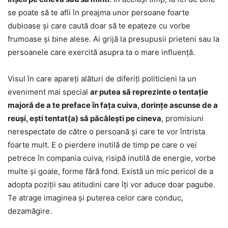
se poate să te afli în preajma unor persoane foarte
dubioase și care caută doar să te epateze cu vorbe
frumoase și bine alese. Ai grijă la presupusii prieteni sau la
persoanele care exercită asupra ta o mare influență.
Visul în care apareți alături de diferiți politicieni la un
eveniment mai special
ar putea să reprezinte o tentație
majoră de a te preface în fața cuiva, dorințe ascunse de a
reuși, ești tentat(a) să păcălești pe cineva
, promisiuni
nerespectate de către o persoană și care te vor întrista
foarte mult. E o pierdere inutilă de timp pe care o vei
petrece în compania cuiva, risipă inutilă de energie, vorbe
multe și goale, forme fără fond. Există un mic pericol de a
adopta poziții sau atitudini care îți vor aduce doar pagube.
Te atrage imaginea și puterea celor care conduc,
dezamăgire.