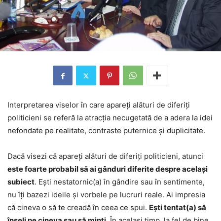
Interpretarea viselor în care apareți alături de diferiți
politicieni se referă la atracția necugetată de a adera la idei
nefondate pe realitate, contraste puternice și duplicitate.
Dacă visezi că apareți alături de diferiți politicieni, atunci
este foarte probabil să ai gânduri diferite despre același
subiect
. Ești nestatornic(a) în gândire sau în sentimente,
nu îți bazezi ideile și vorbele pe lucruri reale. Ai impresia
că cineva o să te creadă în ceea ce spui.
Ești tentat(a) să
înșeli pe cineva sau să minti
. În același timp, la fel de bine