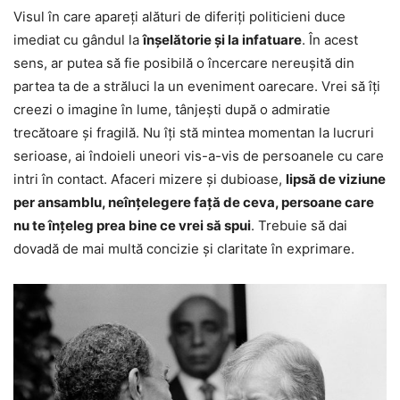
Visul în care apareți alături de diferiți politicieni duce
imediat cu gândul la
înșelătorie și la infatuare
. În acest
sens, ar putea să fie posibilă o încercare nereușită din
partea ta de a străluci la un eveniment oarecare. Vrei să îți
creezi o imagine în lume, tânjești după o admiratie
trecătoare și fragilă. Nu îți stă mintea momentan la lucruri
serioase, ai îndoieli uneori vis-a-vis de persoanele cu care
intri în contact. Afaceri mizere și dubioase,
lipsă de viziune
per ansamblu, neînțelegere față de ceva, persoane care
nu te înțeleg prea bine ce vrei să spui
. Trebuie să dai
dovadă de mai multă concizie și claritate în exprimare.