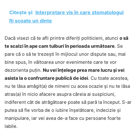
Citește și:
Interpretare vis în care stomatologul
îți scoate un dinte
Dacă visezi că te afli printre diferiți politicieni, atunci
o să
te scalzi în ape cam tulburi în perioada următoare
. Se
pare că o să te trezești în mijlocul unor dispute sau, mai
bine spus, în vâltoarea unor evenimente care te vor
dezorienta puțin.
Nu vei înțelege prea mare lucru și vei
asista la o confruntare publică de idei
. Cu toate acestea,
nu te lăsa amăgit(a) de nimeni cu acea ocazie și nu te lăsa
atras(a) în nicio afacere asupra căreia ai suspiciuni,
indiferent cât de atrăgătoare poate să pară la început. S-ar
putea să fie vorba de o iubire înșelătoare, indecizie și
manipulare, iar vei avea de-a face cu persoane foarte
labile.