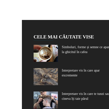
CELE MAI CĂUTATE VISE
Simboluri, forme și semne ce apa
la ghicitul în cafea
Interpretare vis în care apar
excremente
Interpretare vis în care te tunzi sa
cineva îți taie părul