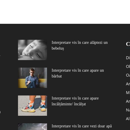
Interpretare vis în care alăptezi un
C
bebeluș
r
Di
Ob
Interpretare vis în care apare un
O
bărbat
Ar
Mu
Interpretare vis în care apare
A
încălțăminte/ încălțat
N
u
A
Interpretare vis în care vezi doar apă