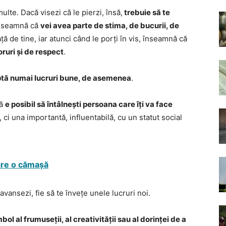
ulte. Dacă visezi că le pierzi, însă,
trebuie să te
 înseamnă că
vei avea parte de stima, de bucurii, de
față de tine, iar atunci când le porți în vis, înseamnă că
ruri și de respect
.
ptă numai lucruri bune, de asemenea
.
că
e posibil să întâlnești persoana care îți va face
 ci una importantă, influentabilă, cu un statut social
pare o cămașă
avansezi, fie să te învețe unele lucruri noi.
bol al frumuseții, al creativității sau al dorinței de a