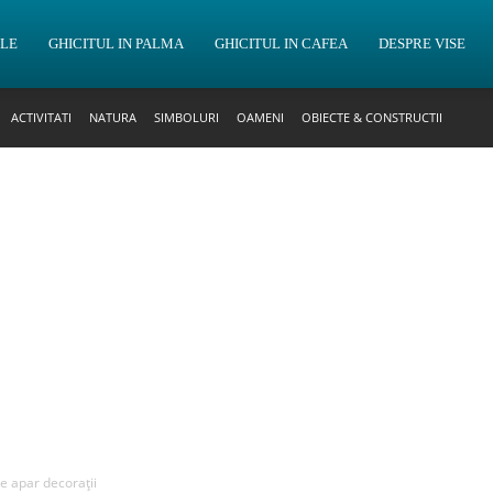
OLE
GHICITUL IN PALMA
GHICITUL IN CAFEA
DESPRE VISE
ACTIVITATI
NATURA
SIMBOLURI
OAMENI
OBIECTE & CONSTRUCTII
re apar decorații