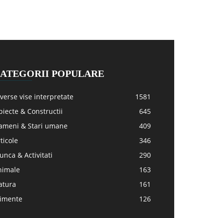
ATEGORII POPULARE
verse vise interpretate
1581
iecte & Constructii
645
ameni & Stari umane
409
ticole
346
nca & Activitati
290
nimale
163
atura
161
limente
126