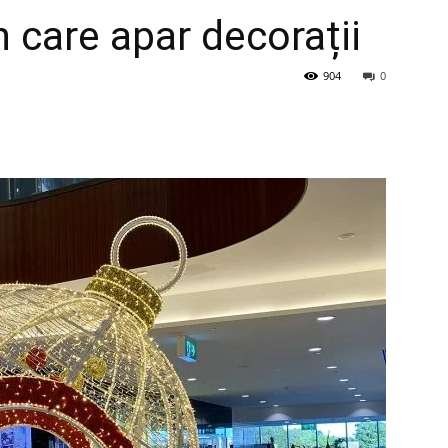
n care apar decorații
904
0