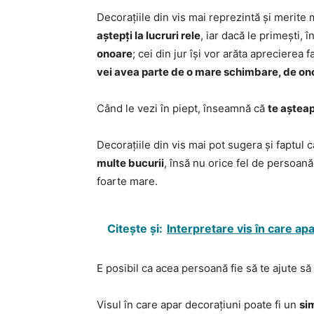
Decorațiile din vis mai reprezintă și merite m
aștepți la lucruri rele
, iar dacă le primești,
onoare
; cei din jur își vor arăta aprecierea 
vei avea parte de o mare schimbare, de ono
Când le vezi în piept, înseamnă că
te aștea
Decorațiile din vis mai pot sugera și faptul 
multe bucurii
, însă nu orice fel de persoană,
foarte mare.
Citește și:
Interpretare vis în care a
E posibil ca acea persoană fie să te ajute să 
Visul în care apar decorațiuni poate fi un
sim