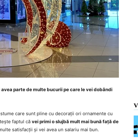
i avea parte de multe bucurii pe care le vei dobândi
V
 costume care sunt pline cu decorații ori ornamente cu
tește faptul că
vei primi o slujbă mult mai bună față de
multe satisfacții și vei avea un salariu mai bun.