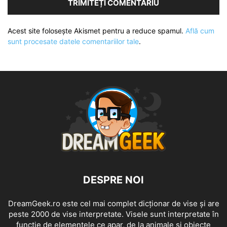
Acest site folosește Akismet pentru a reduce spamul.
Află cum
sunt procesate datele comentariilor tale
.
DESPRE NOI
DreamGeek.ro este cel mai complet dicționar de vise și are
peste 2000 de vise interpretate. Visele sunt interpretate în
funcție de elementele ce apar, de la animale și obiecte