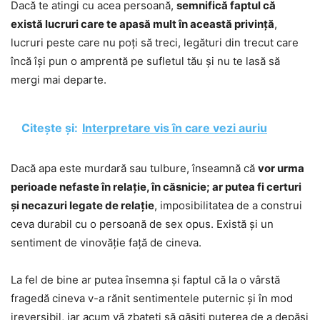
Dacă te atingi cu acea persoană,
semnifică faptul că
există lucruri care te apasă mult în această privință
,
lucruri peste care nu poți să treci, legături din trecut care
încă își pun o amprentă pe sufletul tău și nu te lasă să
mergi mai departe.
Citește și:
Interpretare vis în care vezi auriu
Dacă apa este murdară sau tulbure, înseamnă că
vor urma
perioade nefaste în relație, în căsnicie; ar putea fi certuri
și necazuri legate de relație
, imposibilitatea de a construi
ceva durabil cu o persoană de sex opus. Există și un
sentiment de vinovăție față de cineva.
La fel de bine ar putea însemna și faptul că la o vârstă
fragedă cineva v-a rănit sentimentele puternic și în mod
ireversibil, iar acum vă zbateți să găsiți puterea de a depăși