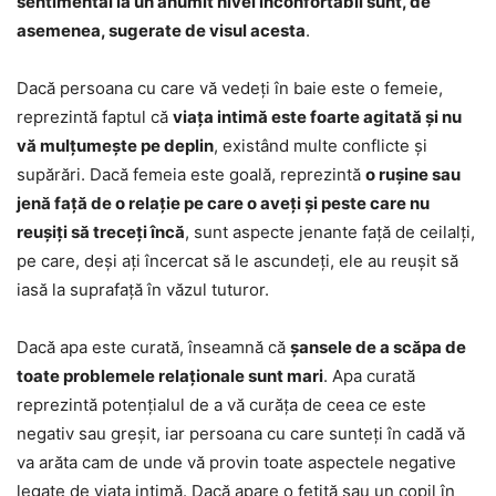
sentimental la un anumit nivel inconfortabil sunt, de
asemenea, sugerate de visul acesta
.
Dacă persoana cu care vă vedeți în baie este o femeie,
reprezintă faptul că
viața intimă este foarte agitată și nu
vă mulțumește pe deplin
, existând multe conflicte și
supărări. Dacă femeia este goală, reprezintă
o rușine sau
jenă față de o relație pe care o aveți și peste care nu
reușiți să treceți încă
, sunt aspecte jenante față de ceilalți,
pe care, deși ați încercat să le ascundeți, ele au reușit să
iasă la suprafață în văzul tuturor.
Dacă apa este curată, înseamnă că
șansele de a scăpa de
toate problemele relaționale sunt mari
. Apa curată
reprezintă potențialul de a vă curăța de ceea ce este
negativ sau greșit, iar persoana cu care sunteți în cadă vă
va arăta cam de unde vă provin toate aspectele negative
legate de viața intimă. Dacă apare o fetiță sau un copil în