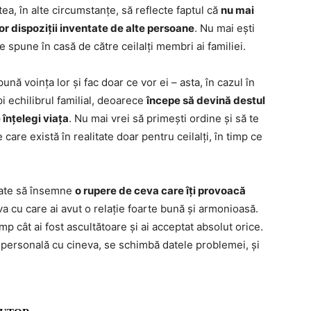
tea, în alte circumstanțe, să reflecte faptul că
nu mai
or dispoziții inventate de alte persoane
. Nu mai ești
 spune în casă de către ceilalți membri ai familiei.
pună voința lor și fac doar ce vor ei – asta, în cazul în
rupi echilibrul familial, deoarece
începe să devină destul
 înțelegi viața
. Nu mai vrei să primești ordine și să te
care există în realitate doar pentru ceilalți, în timp ce
poate să însemne
o rupere de ceva care îți provoacă
va cu care ai avut o relație foarte bună și armonioasă.
imp cât ai fost ascultătoare și ai acceptat absolut orice.
e personală cu cineva, se schimbă datele problemei, și