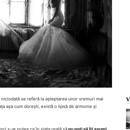
i niciodată se referă la așteptarea unor vremuri mai
V
ața așa cum dorești, există o lipsă de armonie și
nci s-ar putea ca în viața reală să
nu poți să îți asumi