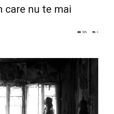
în care nu te mai
995
0