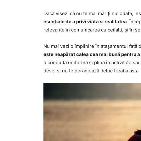
Dacă visezi că nu te mai măriți niciodată, î
esențiale de a privi viața și realitatea
. Înce
relevante în comunicarea cu ceilalți, și în 
Nu mai vezi o împlinire în atașamentul față 
este neapărat calea cea mai bună pentru a 
o conduită uniformă și plină în activitate sau 
dese, și nu te deranjează deloc treaba asta.