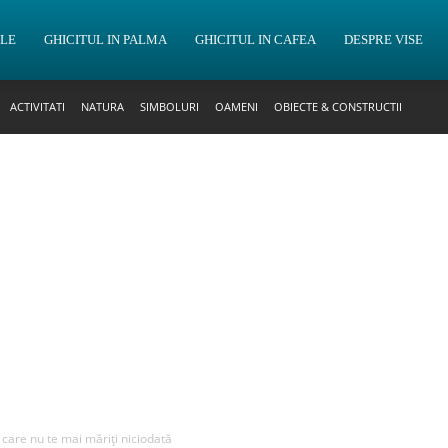
OLE
GHICITUL IN PALMA
GHICITUL IN CAFEA
DESPRE VISE
ACTIVITATI
NATURA
SIMBOLURI
OAMENI
OBIECTE & CONSTRUCTII
n care nu te mai măriți niciodată