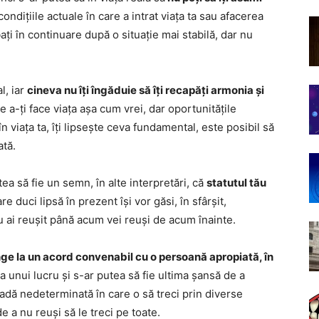
condițiile actuale în care a intrat viața ta sau afacerea
zbați în continuare după o situație mai stabilă, dar nu
l, iar
cineva nu îți îngăduie să îți recapăți armonia și
 a-ți face viața așa cum vrei, dar oportunitățile
în viața ta, îți lipsește ceva fundamental, este posibil să
ată.
tea să fie un semn, în alte interpretări, că
statutul tău
e duci lipsă în prezent își vor găsi, în sfârșit,
u ai reușit până acum vei reuși de acum înainte.
nge la un acord convenabil cu o persoană apropiată, în
nța unui lucru și s-ar putea să fie ultima șansă de a
ioadă nedeterminată în care o să treci prin diverse
de a nu reuși să le treci pe toate.