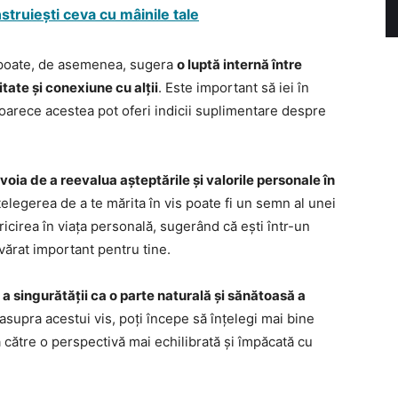
struiești ceva cu mâinile tale
 poate, de asemenea, sugera
o luptă internă între
tate și conexiune cu alții
. Este important să iei în
eoarece acestea pot oferi indicii suplimentare despre
voia de a reevalua așteptările și valorile personale în
țelegerea de a te mărita în vis poate fi un semn al unei
icirea în viața personală, sugerând că ești într-un
ărat important pentru tine.
a singurătății ca o parte naturală și sănătoasă a
asupra acestui vis, poți începe să înțelegi mai bine
a către o perspectivă mai echilibrată și împăcată cu