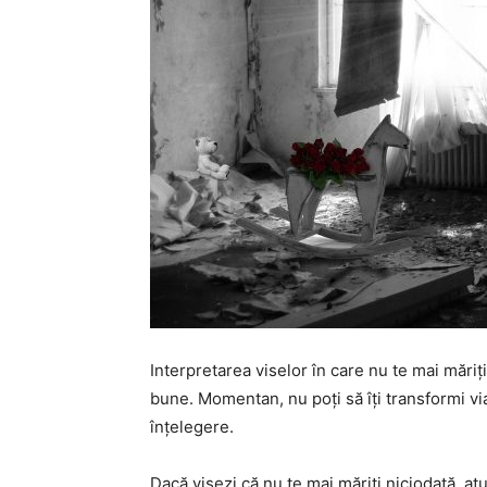
Interpretarea viselor în care nu te mai măriț
bune. Momentan, nu poți să îți transformi vi
înțelegere.
Dacă visezi că nu te mai măriți niciodată, atu