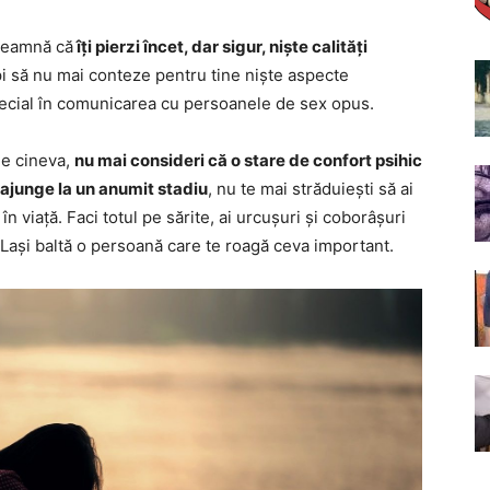
nseamnă că
îți pierzi încet, dar sigur, niște calități
pi să nu mai conteze pentru tine niște aspecte
special în comunicarea cu persoanele de sex opus.
de cineva,
nu mai consideri că o stare de confort psihic
ajunge la un anumit stadiu
, nu te mai străduiești să ai
în viață. Faci totul pe sărite, ai urcușuri și coborâșuri
 Lași baltă o persoană care te roagă ceva important.