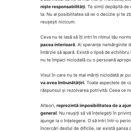
niște responsabilități
. Te simți depășită de 
ta. Nu ai posibilitatea să iei o decizie și te 
reușești nicicum.
Ceva nu te lasă să îți intri în ritmul tău norma
pacea interioară
. Ai speranțe nemărginite de
întârzie să apară. Există o lipsă de echilibru 
nu te împaci niciodată cu o persoană apropi
Visul în care nu te mai măriți niciodată ar pu
va avea îmbunătățiri
. Toate aspectele de car
răspunsul și rezolvarea potrivită. Ceea ce n
Alteori,
reprezintă imposibilitatea de a aju
general
. Nu reușiți să vă înțelegeți în privi
ajunge la o înțelegere. O să intri într-o per
încercări destul de dificile, iar există șansa 