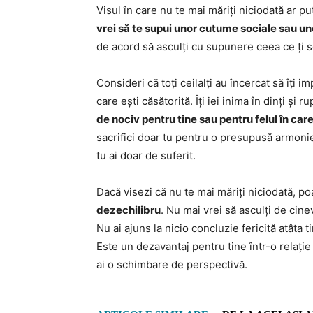
Visul în care nu te mai măriți niciodată ar pu
vrei să te supui unor cutume sociale sau un
de acord să asculți cu supunere ceea ce ți se
Consideri că toți ceilalți au încercat să îți im
care ești căsătorită. Îți iei inima în dinți și 
de nociv pentru tine sau pentru felul în care
sacrifici doar tu pentru o presupusă armonie 
tu ai doar de suferit.
Dacă visezi că nu te mai măriți niciodată, 
dezechilibru
. Nu mai vrei să asculți de cine
Nu ai ajuns la nicio concluzie fericită atâta t
Este un dezavantaj pentru tine într-o relați
ai o schimbare de perspectivă.