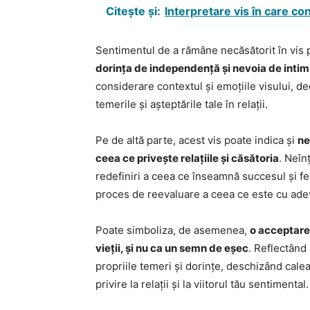
Citește și:
Interpretare vis în care con
Sentimentul de a rămâne necăsătorit în vis
dorința de independență și nevoia de intimi
considerare contextul și emoțiile visului, d
temerile și așteptările tale în relații.
Pe de altă parte, acest vis poate indica și
ne
ceea ce privește relațiile și căsătoria
. Neîn
redefiniri a ceea ce înseamnă succesul și fer
proces de reevaluare a ceea ce este cu adev
Poate simboliza, de asemenea,
o acceptare 
vieții, și nu ca un semn de eșec
. Reflectând 
propriile temeri și dorințe, deschizând cale
privire la relații și la viitorul tău sentimental.