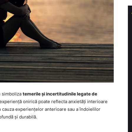
te simboliza
temerile și incertitudinile legate de
experiență onirică poate reflecta anxietăți interioare
in cauza experiențelor anterioare sau a îndoielilor
ofundă și durabilă.