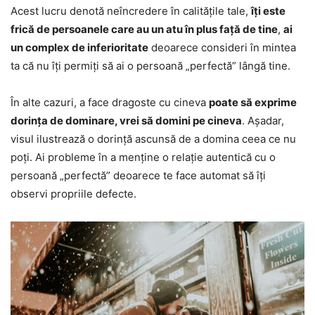
Acest lucru denotă neîncredere în calitățile tale,
îți este
frică de persoanele care au un atu în plus față de tine
,
ai
un complex de inferioritate
deoarece consideri în mintea
ta că nu îți permiți să ai o persoană „perfectă” lângă tine.
În alte cazuri, a face dragoste cu cineva
poate să exprime
dorința de dominare, vrei să domini pe cineva
. Așadar,
visul ilustrează o dorință ascunsă de a domina ceea ce nu
poți. Ai probleme în a menține o relație autentică cu o
persoană „perfectă” deoarece te face automat să îți
observi propriile defecte.