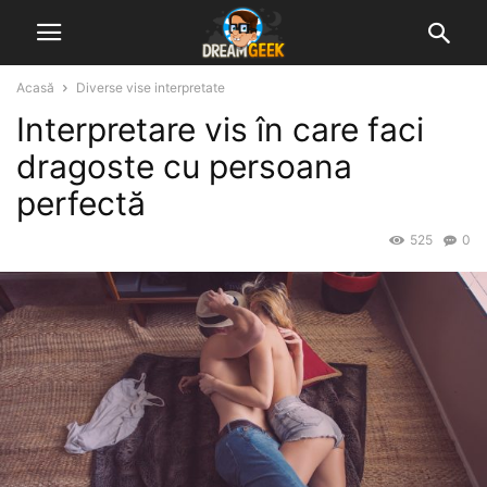
Acasă
Diverse vise interpretate
Interpretare vis în care faci
dragoste cu persoana
perfectă
525
0