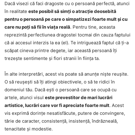
Dacă visezi că faci dragoste cu o persoană perfectă, atunci
în realitate
este posibil să simți o atracție deosebită
pentru o persoană pe care o simpatizezi foarte mult și cu
care nu poți să fii în viața reală
. Pentru tine, aceasta
reprezintă perfectiunea dragostei tocmai din cauza faptului
că ai accesul interzis la ea (el). Te intriguează faptul că ți-a
scăpat cineva printre degete, iar această persoană îți
trezește sentimente și fiori stranii în ființa ta.
În alte interpretări, acest vis poate să anunțe niște reușite.
O să reușești să îți atingi obiectivele, o să te ridici în
domeniul tău. Dacă ești o persoană care se ocupă cu
artele, atunci visul
este prevestitor de mari lucrări
artistice, lucrări care vor fi apreciate foarte mult
. Acest
vis exprimă dorințe nesatisfăcute, putere de convingere,
tărie de caracter, consistență, insistență, îndrăzneală,
tenacitate și modestie.