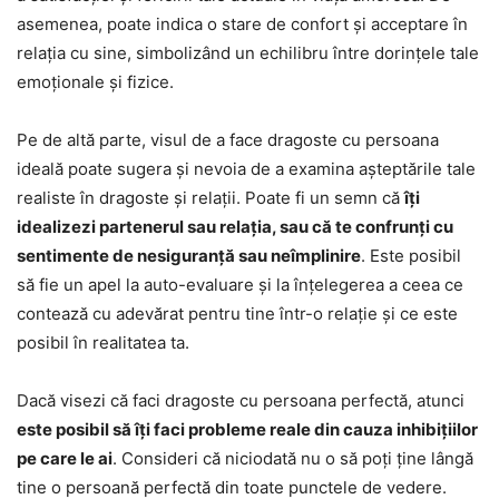
asemenea, poate indica o stare de confort și acceptare în
relația cu sine, simbolizând un echilibru între dorințele tale
emoționale și fizice.
Pe de altă parte, visul de a face dragoste cu persoana
ideală poate sugera și nevoia de a examina așteptările tale
realiste în dragoste și relații. Poate fi un semn că
îți
idealizezi partenerul sau relația, sau că te confrunți cu
sentimente de nesiguranță sau neîmplinire
. Este posibil
să fie un apel la auto-evaluare și la înțelegerea a ceea ce
contează cu adevărat pentru tine într-o relație și ce este
posibil în realitatea ta.
Dacă visezi că faci dragoste cu persoana perfectă, atunci
este posibil să îți faci probleme reale din cauza inhibițiilor
pe care le ai
. Consideri că niciodată nu o să poți ține lângă
tine o persoană perfectă din toate punctele de vedere.