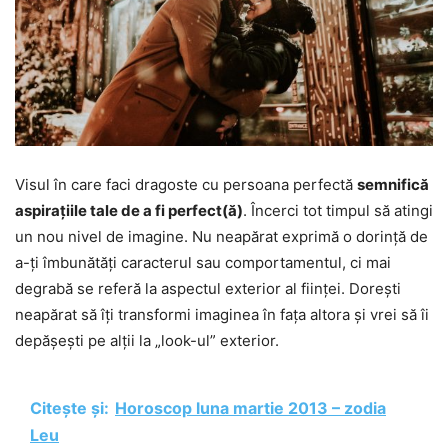
Visul în care faci dragoste cu persoana perfectă
semnifică
aspirațiile tale de a fi perfect(ă)
. Încerci tot timpul să atingi
un nou nivel de imagine. Nu neapărat exprimă o dorință de
a-ți îmbunătăți caracterul sau comportamentul, ci mai
degrabă se referă la aspectul exterior al ființei. Dorești
neapărat să îți transformi imaginea în fața altora și vrei să îi
depășești pe alții la „look-ul” exterior.
Citește și:
Horoscop luna martie 2013 – zodia
Leu