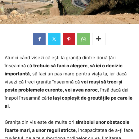
Atunci când visezi că ești la granița dintre două țări
înseamnă că
trebuie să faci o alegere, să iei o decizie
importantă
, să faci un pas mare pentru viața ta, iar dacă
visezi că treci granița înseamnă că
vei reuși să treci și
peste problemele curente, vei avea noroc
, însă dacă dai
înapoi înseamnă că
te lași copleșit de greutățile pe care le
ai
.
Granița din vis este de multe ori
simbolul unor obstacole
foarte mari, a unor reguli stricte
, incapacitatea de a-ți face
cuvântul, de a te subordona ordinelor cuiva, limitarea