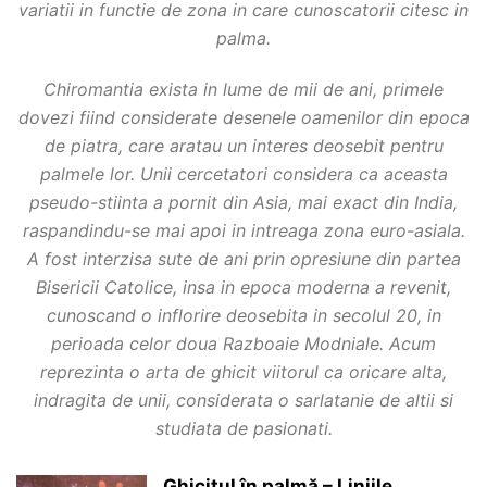
variatii in functie de zona in care cunoscatorii citesc in
palma.
Chiromantia exista in lume de mii de ani, primele
dovezi fiind considerate desenele oamenilor din epoca
de piatra, care aratau un interes deosebit pentru
palmele lor. Unii cercetatori considera ca aceasta
pseudo-stiinta a pornit din Asia, mai exact din India,
raspandindu-se mai apoi in intreaga zona euro-asiala.
A fost interzisa sute de ani prin opresiune din partea
Bisericii Catolice, insa in epoca moderna a revenit,
cunoscand o inflorire deosebita in secolul 20, in
perioada celor doua Razboaie Modniale. Acum
reprezinta o arta de ghicit viitorul ca oricare alta,
indragita de unii, considerata o sarlatanie de altii si
studiata de pasionati.
Ghicitul în palmă – Liniile