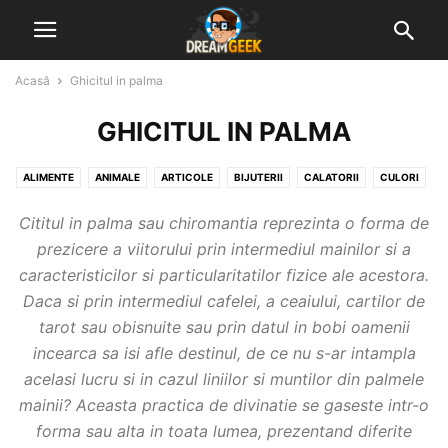
Acasă
Ghicitul in palma
GHICITUL IN PALMA
ALIMENTE
ANIMALE
ARTICOLE
BIJUTERII
CALATORII
CULORI
DIVERSE VISE INTERPRETATE
GHICITUL IN CAFEA
GHICITUL IN PALMA
Cititul in palma sau chiromantia reprezinta o forma de
MUNCA & ACTIVITATI
NATURA
NUMERE, LITERE & SEMNE
prezicere a viitorului prin intermediul mainilor si a
OAMENI & STARI UMANE
OBIECTE & CONSTRUCTII
caracteristicilor si particularitatilor fizice ale acestora.
Daca si prin intermediul cafelei, a ceaiului, cartilor de
tarot sau obisnuite sau prin datul in bobi oamenii
incearca sa isi afle destinul, de ce nu s-ar intampla
acelasi lucru si in cazul liniilor si muntilor din palmele
mainii? Aceasta practica de divinatie se gaseste intr-o
forma sau alta in toata lumea, prezentand diferite